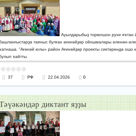
Ауылдарыбыҙ тормошон рухи яҡтан й
башланғыстарҙа таяныс булған ағинәйҙәр ойошмалары әленән-әле
ҡатнаша. “Ағинәй юлы» район Ағинәйҙәр проекты сиктәрендә ошо 
булып ҡайтты.
37
РФ
22.04.2026
0
Тәүәкәндәр диктант яҙҙы