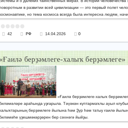
системы и о далеких таинственных мирах. В истории человечества 
поворотным в развитии всей цивилизации — это первый полет чело
космонавтике, но тема космоса всегда была интересна людям, начи
42
РФ
14.04.2026
0
«Ғаилә берҙәмлеге-халыҡ берҙәмлеге»
«Ғаилә берҙәмлеге-халыҡ берҙәмле
биләмәләре араһында уҙғарыла. Тәүәкән күптармаҡлы ауыл клубын
халыҡтарының берҙәмлеге йылына һәм Ҙур һәм татыу ғаилә йылы
биләмәһе үҙешмәкәрҙәрен бер сәхнәгә йыйҙы.