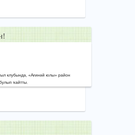
н!
уыл клубында, «Ағинәй юлы» район
булып ҡайтты.