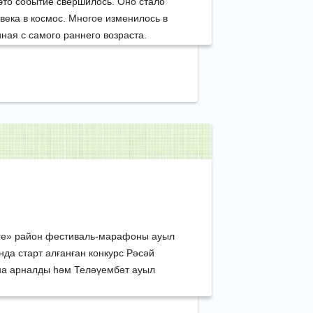
это событие свершилось. Оно стало
века в космос. Многое изменилось в
ная с самого раннего возраста.
ге» район фестиваль-марафоны ауыл
да старт алғанған конкурс Рәсәй
на арналды һәм Теләүембәт ауыл