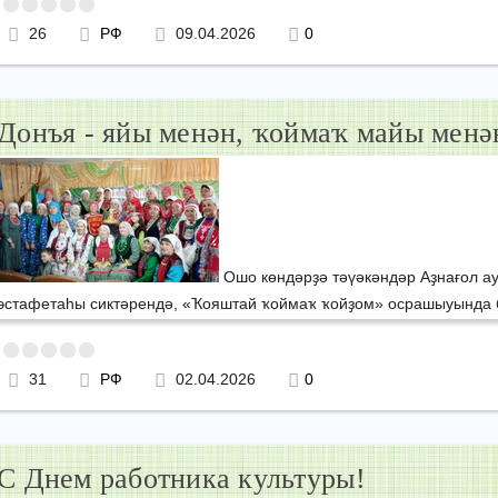
26
РФ
09.04.2026
0
Донъя - яйы менән, ҡоймаҡ майы менә
Ошо көндәрҙә тәүәкәндәр Аҙнағол а
эстафетаһы сиктәрендә, «Ҡояштай ҡоймаҡ ҡойҙом» осрашыуында 
31
РФ
02.04.2026
0
С Днем работника культуры!