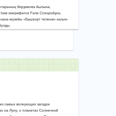
ҡтарының берҙәмлек йылына,
р һәм мәғрифәтсе Ғәли Соҡоройҙоң
пхана-музейы «Башҡорт теленән халыҡ-
булды.
 из самых волнующих загадок
ах на Луну, о планетах Солнечной