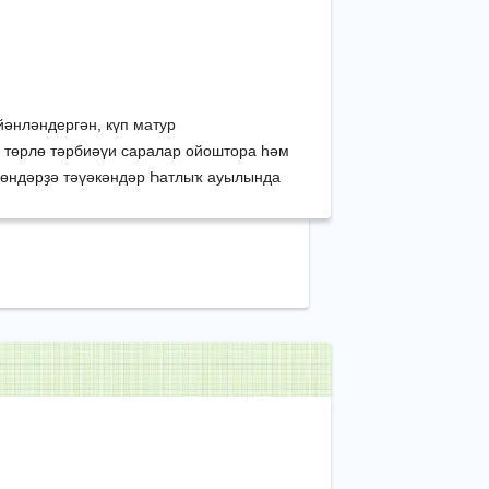
әнләндергән, күп матур
 төрлө тәрбиәүи саралар ойоштора һәм
көндәрҙә тәүәкәндәр Һатлыҡ ауылында