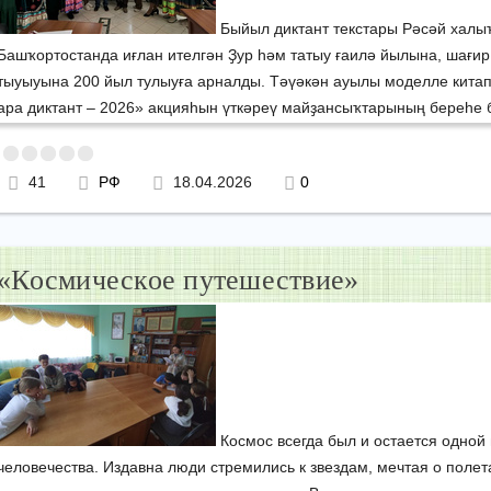
Быйыл диктант текстары Рәсәй халы
Башҡортостанда иғлан ителгән Ҙур һәм татыу ғаилә йылына, шағи
тыуыуына 200 йыл тулыуға арналды. Тәүәкән ауылы моделле кита
ара диктант – 2026» акцияһын үткәреү майҙансыҡтарының береһе 
41
РФ
18.04.2026
0
«Космическое путешествие»
Космос всегда был и остается одной
человечества. Издавна люди стремились к звездам, мечтая о полет