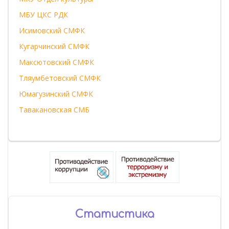
МБУ ЦКС РДК
Исимовский СМФК
Кугарчинский СМФК
Максютовский СМФК
Тляумбетовский СМФК
Юмагузинский СМФК
Тавакановская СМБ
Статистика