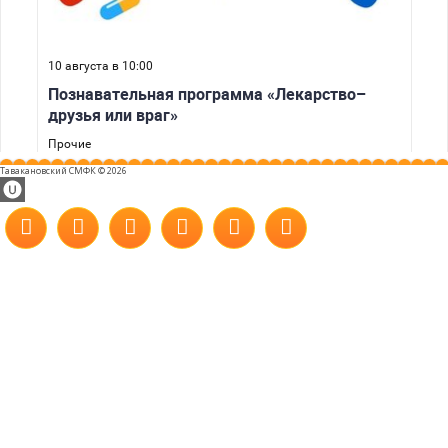
Тавакановский СМФК © 2026