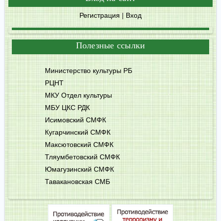
Регистрация
|
Вход
Полезные ссылки
Министерство культуры РБ
РЦНТ
МКУ Отдел культуры
МБУ ЦКС РДК
Исимовский СМФК
Кугарчинский СМФК
Максютовский СМФК
Тляумбетовский СМФК
Юмагузинский СМФК
Тавакановская СМБ