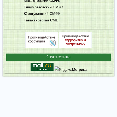
Максютовский СМФК
Тляумбетовский СМФК
Юмагузинский СМФК
Тавакановская СМБ
Статистика